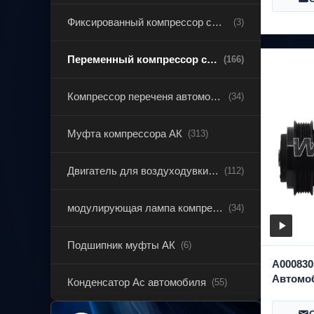
Фиксированный компрессор смещения
(3)
Переменный компрессор смещения
(166)
Компрессор переченя автомобиля
(34)
Муфта компрессора АК
(313)
Двигатель для воздуходувки AC
(112)
модулирующая лампа компрессора ac
(34)
Подшипник муфты АК
(6)
A000830
Автомо
Конденсатор Ac автомобиля
(55)
компрес
GLE/GLS