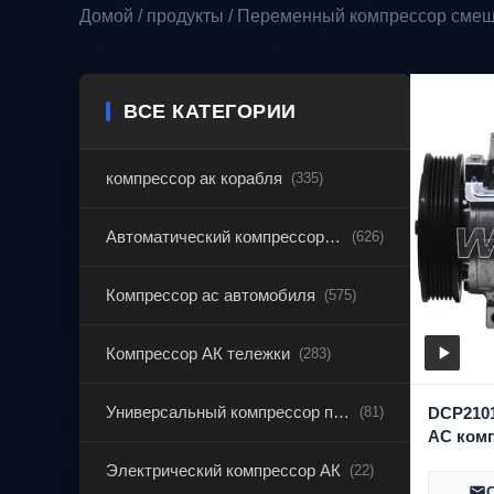
Домой / продукты / Переменный компрессор сме
ВСЕ КАТЕГОРИИ
компрессор ак корабля
(335)
Автоматический компрессор ac
(626)
Компрессор ac автомобиля
(575)
Компрессор АК тележки
(283)
Универсальный компрессор переменного тока
(81)
DCP210
AC ком
Peugeot
Электрический компрессор АК
(22)
WXPG03