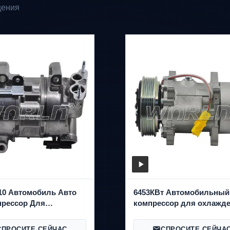
щения
10 Автомобиль Авто
6453КВт Автомобильный
прессор Для
компрессор для охлажд
308 Для Citroen C4
Peugeot206 Для Citroen C
6
WXPG034
СПРОСИТЕ СЕЙЧАС
СПРОСИТЕ СЕЙЧА