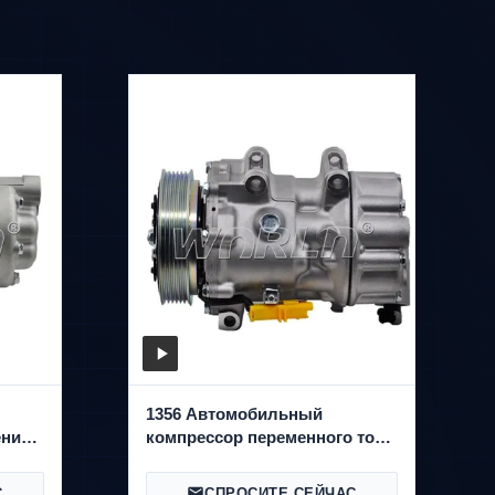
1356 Автомобильный
ения
компрессор переменного тока
4
для Peugeot207 для Bipper
для партнера WXPG030
С
СПРОСИТЕ СЕЙЧАС