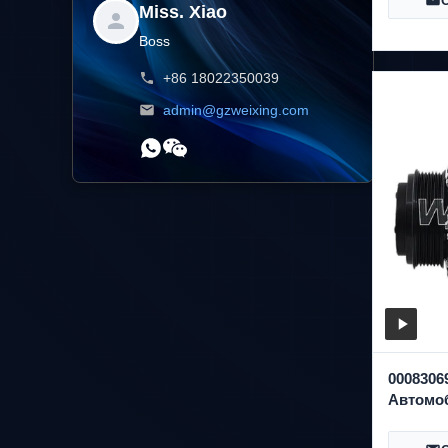
Miss. Xiao
WXMB0
Boss
+86 18022350039
admin@gzweixing.com
0008306
Автомо
Компре
S600/S