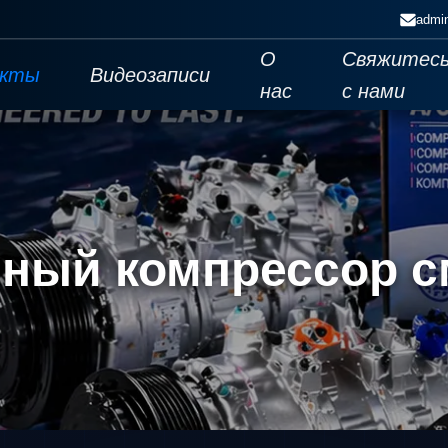
admi
О
Свяжитес
укты
Видеозаписи
нас
с нами
ный компрессор 