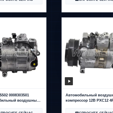
5502 0008303501
Автомобильный воздуш
бильный воздушный
компрессор 12В PXC12 4
сор 12 В для Benz
Для Benz Для S560 Для
/ML 2011-2018
Maybach6.8 2017-2020