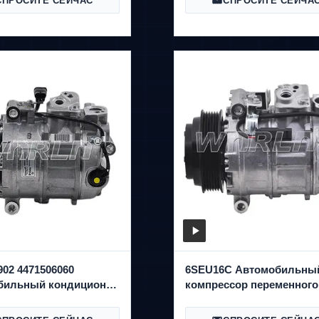
СПРОСИТЕ СЕЙЧАС
СПРОСИТЕ СЕЙЧА
82
WXMB064
902 4471506060
6SEU16C Автомобильны
бильный кондиционер
компрессор переменного
ссор для Maybach
65AMG W222 WXMB058