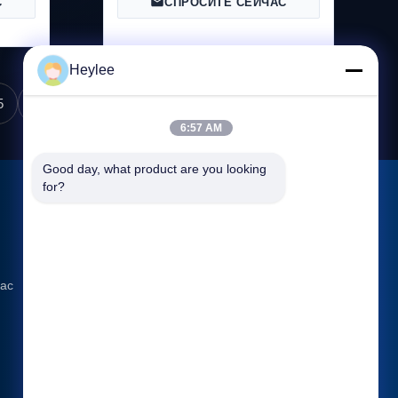
С
СПРОСИТЕ СЕЙЧАС
SprinterW477 WXMB051
Heylee
5
6:57 AM
Good day, what product are you looking 
for?
Свяжитесь с нами
Адрес: No 1128, Южная башня,
Anhua Hui, Северная авеню Baiyun,
 ac
район Baiyun, Гуанчжоу, Гуандун
Электронная почта:
admin@gzweixing.com
ТЕЛЕФОН: 86--18022350039