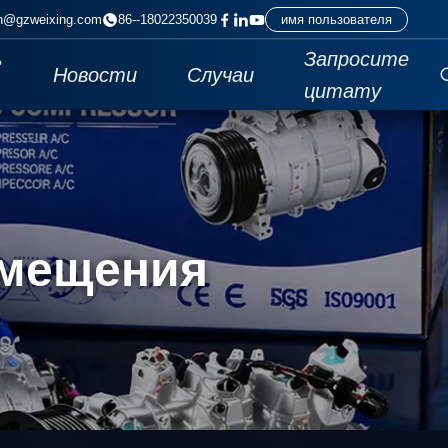
n@gzweixing.com
86--18022350039
имя пользователя
ь
Запросите
Новости
Случаи
цитату
смещения