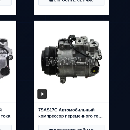
С
СПРОСИТЕ СЕЙЧАС
й
7SAS17C Автомобильный
 тока
компрессор переменного тока
DCP17191 A0008303202 Для
Benz C/E/GLC Для Vito Для