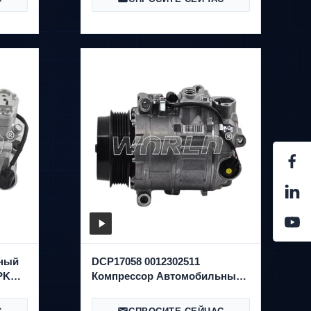
ный
DCP17058 0012302511
PK
Компрессор Автомобильный
кондиционер Для Benz
SS350/500/CL63AMG WXMB063