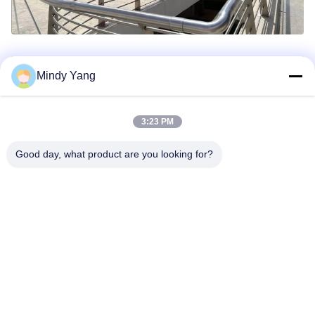
Mindy Yang
Поделиться:
3:23 PM
Good day, what product are you looking for?
Адрес: No 1128, Южная башня, Anhua Hui, Северная авеню
Baiyun, район Baiyun, Гуанчжоу, Гуандун
ТЕЛЕФОН:
86--18022350039
Электронная почта
admin@gzweixing.com