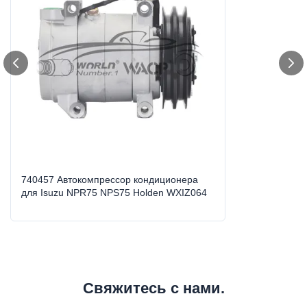
88310-52481 88310-02720
Warranty:
1 год
Type:
Электрический компрессор AC
Voltage:
12 В
Car Make:
Для Isuzu NPR75 NPS75 Holden
Compressor Type:
SP15
740457 Автокомпрессор кондиционера
для Isuzu NPR75 NPS75 Holden WXIZ064
Weight:
7-8kg
Grooves:
2А
High Light:
электрический вентиляторный двигатель
,
мотор центробежного вентилятора ак
Свяжитесь с нами.