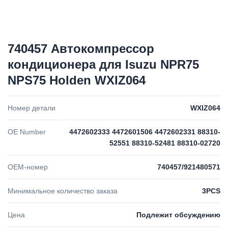
740457 Автокомпрессор
кондиционера для Isuzu NPR75
NPS75 Holden WXIZ064
Номер детали
WXIZ064
OE Number
4472602333 4472601506 4472602331 88310-
52551 88310-52481 88310-02720
OEM-номер
740457/921480571
Минимальное количество заказа
3PCS
Цена
Подлежит обсуждению