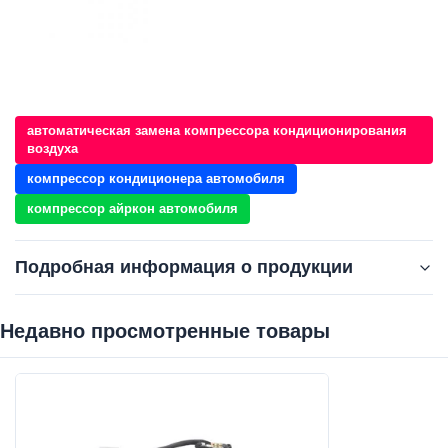
автоматическая замена компрессора кондиционирования
воздуха
компрессор кондиционера автомобиля
компрессор айркон автомобиля
Подробная информация о продукции
Недавно просмотренные товары‌
Product Name:
WXIZ064
Size:
Стандартный размер
Oe No.:
4472602333 4472601506 4472602331 88310-52551