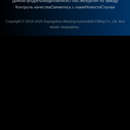
Домой
Продукты
Видеозаписи
О нас
Экскурсия по заводу
Контроль качества
Свяжитесь с нами
Новости
Случаи
Copyright © 2018-2026
Guangzhou Weixing Automobile Fitting Co.,Ltd.
Все
права защищены..