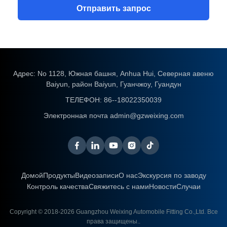
Отправить запрос
Адрес: No 1128, Южная башня, Anhua Hui, Северная авеню
Baiyun, район Baiyun, Гуанчжоу, Гуандун
ТЕЛЕФОН:
86--18022350039
Электронная почта
admin@gzweixing.com
Домой
Продукты
Видеозаписи
О нас
Экскурсия по заводу
Контроль качества
Свяжитесь с нами
Новости
Случаи
Copyright © 2018-2026
Guangzhou Weixing Automobile Fitting Co.,Ltd.
Все
права защищены..