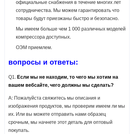
официальные снабжения в течение многих лет
вашего старого продукта. ОЭМ и/или
сотрудничества. Мы можем гарантировать что
год, делают модель и размер двигателя
товары будут приезжаны быстро и безопасно.
Примечание
вашего корабля так, что мы будем мочь
подтвердить его для вас. Мы также
Мы имеем больше чем 1 000 различных моделей
рекомендуем использовать диаграмму
компрессора доступных.
совместимости для того чтобы
ОЭМ приемлем.
убеждаться что этот продукт
приспособит ваш корабль.
вопросы и ответы:
Q1.
Если мы не находим, то чего мы хотим на
вашем вебсайте, чего должны мы сделать?
А: Пожалуйста свяжитесь мы описания и
изображения продуктов, мы проверим имеем ли мы
их. Или вы можете отправить нами образец
срочным, мы начнете этот деталь для оптовый
покупать.