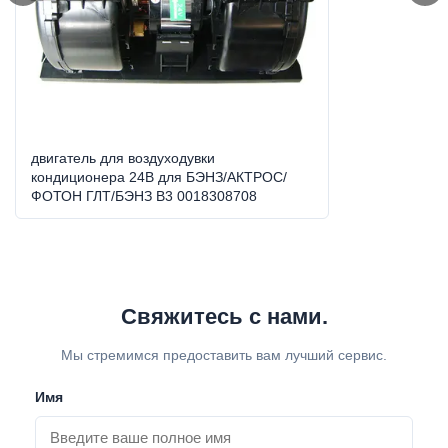
Direction:
CW
Model No.:
ВСБ0056
High Light:
мотор центробежного вентилятора ак
,
мотор кондиционера воздуха
двигатель для воздуходувки
кондиционера 24В для БЭНЗ/АКТРОС/
ФОТОН ГЛТ/БЭНЗ В3 0018308708
Свяжитесь с нами.
Мы стремимся предоставить вам лучший сервис.
Имя