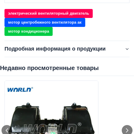
электрический вентиляторный двигатель
мотор центробежного вентилятора ак
мотор кондиционера
Подробная информация о продукции
Недавно просмотренные товары‌
OE NO.::
0018308708/0130063514/8ЭВ009158-071
Car Model::
для БЭНЗ/АКТРОС/ФОТОН ГЛТ/БЭНЗ В3
Type:
Воздуходувка проводника АК
Warranty:
Согласно нашей политике
Size:
Стандартный размер