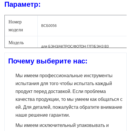
Параметр:
Номер
ВСБ0056
модели
Модель
для БЭНЗ/АКТРОС/ФОТОН ГЛТ/БЭНЗ В3
автомобиля
Почему выберите нас:
Тип
Автоматический центробежный вентилятор АК
Мы имеем профессиональные инструменты
Модель
Н/А
испытания для того чтобы испытать каждый
года
продукт перед доставкой. Если проблема
ОЭ нет.
0018308708/0130063514/8ЭВ009158-071
качества продукции, то мы умеем как общаться с
ей. Для деталей, пожалуйста обратите внимание
Если вам нужна помощь убеждаться, то
наше решение гарантии.
что эта часть приспособит ваш корабль.
Мы имеем исключительный упаковывать и
Пожалуйста отправьте нами фото