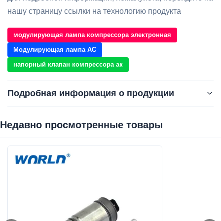
нашу страницу ссылки на технологию продукта
модулирующая лампа компрессора электронная
Модулирующая лампа AC
напорный клапан компрессора ак
Подробная информация о продукции
Недавно просмотренные товары‌
Car Model:
для BMW Mercedes Benz
Type:
Клапан управления компрессором
Compressor Model:
5SE09C/5SE12C/6SEU16 /7SE
High Light:
напорный клапан компрессора ак
,
Модулирующая лампа AC