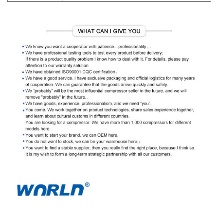
Тип
клапан управления компрессором
Год модели
ОЭ No.
Если вам нужна помощь, чтобы
убедиться, что эта деталь подходит для
вашего автомобиля, пожалуйста,
присылайте нам фото вашего старого
продукта.сделайте модель и размер
двигателя вашего транспортного
Примечание
средства, чтобы мы могли подтвердить
это для васМы также рекомендуем
использовать таблицу совместимости,
чтобы убедиться, что этот продукт
подойдет вашему автомобилю.