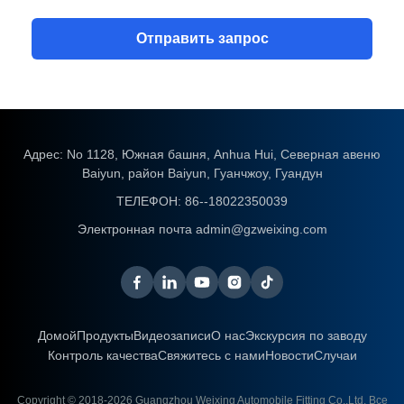
Отправить запрос
Адрес: No 1128, Южная башня, Anhua Hui, Северная авеню
Baiyun, район Baiyun, Гуанчжоу, Гуандун
ТЕЛЕФОН:
86--18022350039
Электронная почта
admin@gzweixing.com
Домой
Продукты
Видеозаписи
О нас
Экскурсия по заводу
Контроль качества
Свяжитесь с нами
Новости
Случаи
Copyright © 2018-2026
Guangzhou Weixing Automobile Fitting Co.,Ltd.
Все