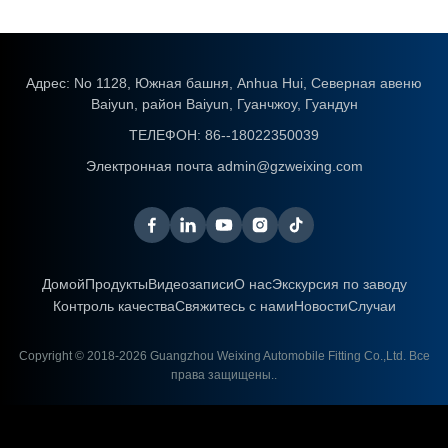
Адрес: No 1128, Южная башня, Anhua Hui, Северная авеню
Baiyun, район Baiyun, Гуанчжоу, Гуандун
ТЕЛЕФОН:
86--18022350039
Электронная почта
admin@gzweixing.com
Домой
Продукты
Видеозаписи
О нас
Экскурсия по заводу
Контроль качества
Свяжитесь с нами
Новости
Случаи
Copyright © 2018-2026
Guangzhou Weixing Automobile Fitting Co.,Ltd.
Все
права защищены..