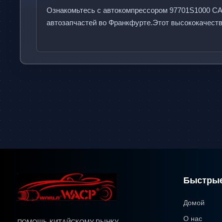
О
з
н
а
к
о
м
ь
т
е
с
ь
с
а
в
т
о
к
о
м
п
р
е
с
с
о
р
о
м
9
7
7
0
1
S
1
0
0
0
C
а
в
т
о
з
а
п
ч
а
с
т
е
й
в
о
Ф
р
а
н
к
ф
у
р
т
е
.
Э
т
о
т
в
ы
с
о
к
о
к
а
ч
е
с
т
Быстрые
Домой
О нас