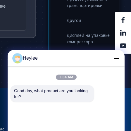
транспортировки
в
к
е
Другой
Дисплей на упаковке
компрессора
Команда компании
Heylee
3:04 AM
Good day, what product are you looking 
for?
Свяжитесь с нами
Адрес: No 1128, Южная башня,
Anhua Hui, Северная авеню Baiyun,
 ac