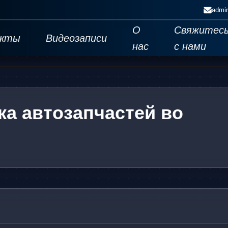
admi
О
Свяжитес
укты
Видеозаписи
нас
с нами
а автозапчастей во