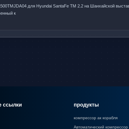
A
5
0
0
T
M
J
D
A
0
4
д
л
я
H
y
u
n
d
a
i
S
a
n
t
a
F
e
T
M
2
.
2
н
а
Ш
а
н
х
а
й
с
к
о
й
в
ы
с
т
а
в
е
н
н
ы
й
к
о
м
п
р
е
с
с
о
р
о
б
е
с
 ссылки
продукты
компрессор ак корабля
Автоматический компрессор