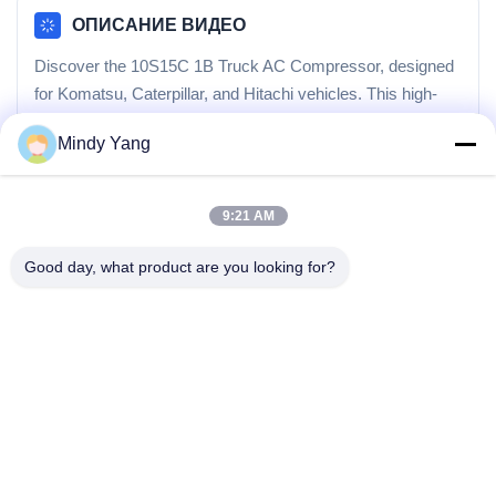
ОПИСАНИЕ ВИДЕО
D
i
s
c
o
v
e
r
t
h
e
1
0
S
1
5
C
1
B
T
r
u
c
k
A
C
C
o
m
p
r
e
s
s
o
r
,
d
e
s
i
g
n
e
d
f
o
r
K
o
m
a
t
s
u
,
C
a
t
e
r
p
i
l
l
a
r
,
a
n
d
H
i
t
a
c
h
i
v
e
h
i
c
l
e
s
.
T
h
i
s
h
i
g
h
-
q
u
a
l
i
t
y
a
u
t
o
a
i
r
c
o
n
d
i
t
i
o
n
e
r
c
o
m
p
r
e
s
s
o
r
e
n
s
u
r
e
s
o
p
Mindy Yang
9:21 AM
КАТЕГОРИИ ВИДЕО
Good day, what product are you looking for?
Домашнее видео
Адрес: No 1128, Южная башня, Anhua Hui, Северная авеню
Все видео
Baiyun, район Baiyun, Гуанчжоу, Гуандун
ТЕЛЕФОН:
86--18022350039
дисплей продукта
Электронная почта
admin@gzweixing.com
Витрина завода